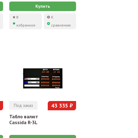
Купить
В
К
избранное
сравнению
43 335 ₽
Под заказ
Табло валют
Cassida R-3L