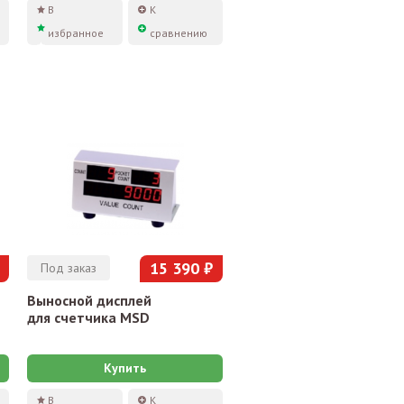
В
К
избранное
сравнению
15 390 ₽
Под заказ
Выносной дисплей
для счетчика MSD
Купить
В
К