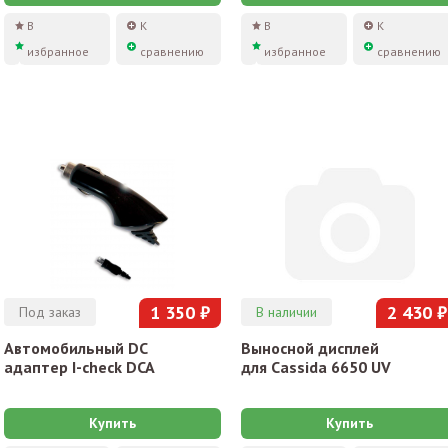
В
К
В
К
избранное
сравнению
избранное
сравнению
1 350 ₽
2 430 ₽
Под заказ
В наличии
Автомобильный DC
Выносной дисплей
адаптер I-check DCA
для Cassida 6650 UV
Купить
Купить