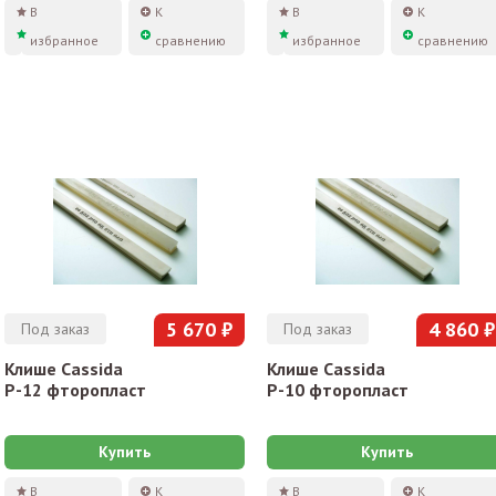
В
К
В
К
избранное
сравнению
избранное
сравнению
5 670 ₽
4 860 ₽
Под заказ
Под заказ
Клише Cassida
Клише Cassida
P-12 фторопласт
P-10 фторопласт
Купить
Купить
В
К
В
К