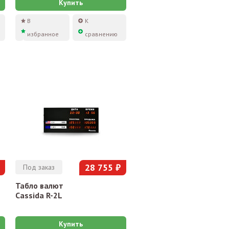
Купить
В
К
избранное
сравнению
28 755 ₽
Под заказ
Табло валют
Cassida R-2L
Купить