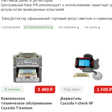
счетчиков денег и детекторов.
Центральный банк РФ рекомендует к использованию защитные ср
результатам проведенных испытаний.
БанкДетектор официальный торговый представитель и сервисный 
Сортировать:
по популярности
по наличию
по цене
3 490 ₽
1 500 ₽
В наличии
Под заказ
Комплексное
Держатель
техническое обслуживание
Cassida I-check HF
Cassida Titanium