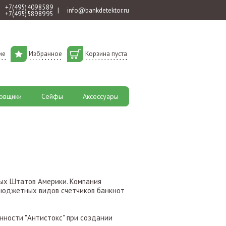
+7 (495) 409 85 89
|
info@bankdetektor.ru
+7 (495) 589 89 95
ие
Избранное
Корзина пуста
овщики
Сейфы
Аксессуары
ных Штатов Америки. Компания
бюджетных видов счетчиков банкнот
инности "Антистокс" при создании