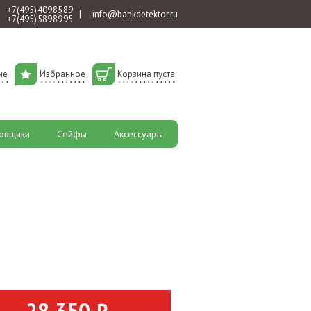
+7 (495) 409 85 89
|
info@bankdetektor.ru
+7 (495) 589 89 95
ие
Избранное
Корзина пуста
овщики
Сейфы
Аксессуары
28 350 ₽