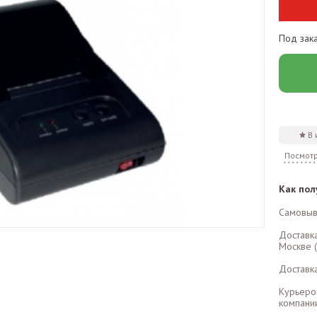
Под зак
В
Посмотр
Как пол
Самовыв
Доставк
Москве (
Доставк
Курьеро
компании