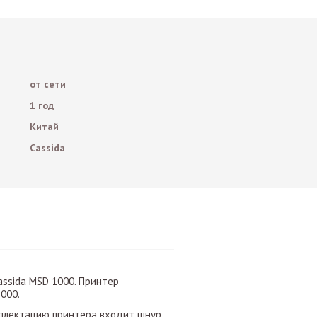
от сети
1 год
Китай
Cassida
ssida MSD 1000. Принтер
000.
омплектацию принтера входит шнур