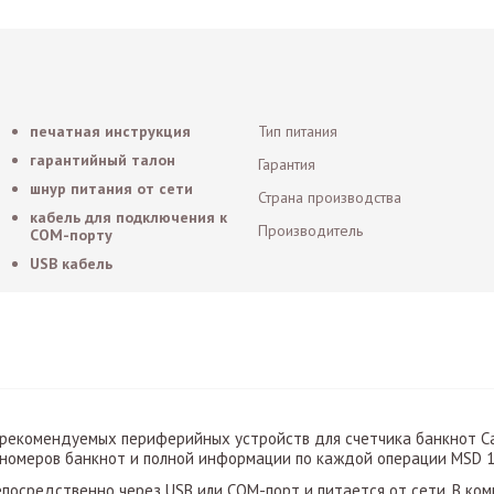
печатная инструкция
Тип питания
гарантийный талон
Гарантия
шнур питания от сети
Страна производства
кабель для подключения к
Производитель
СОМ-порту
USB кабель
рекомендуемых периферийных устройств для счетчика банкнот Ca
номеров банкнот и полной информации по каждой операции MSD 1
епосредственно через USB или COM-порт и питается от сети. В к