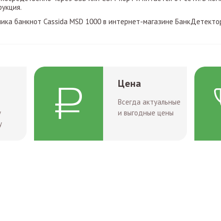
рукция.
чика банкнот Cassida MSD 1000 в интернет-магазине БанкДетектор
Цена
Всегда актуальные
у
и выгодные цены
у