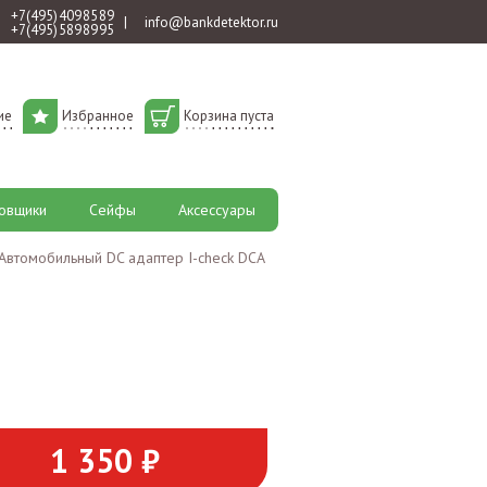
+7 (495) 409 85 89
|
info@bankdetektor.ru
+7 (495) 589 89 95
ие
Избранное
Корзина пуста
овщики
Сейфы
Аксессуары
Автомобильный DC адаптер I-check DCA
1 350 ₽