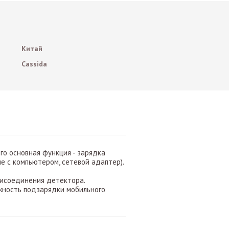
Китай
Cassida
Его основная функция - зарядка
е с компьютером, сетевой адаптер).
рисоединения детектора.
жность подзарядки мобильного