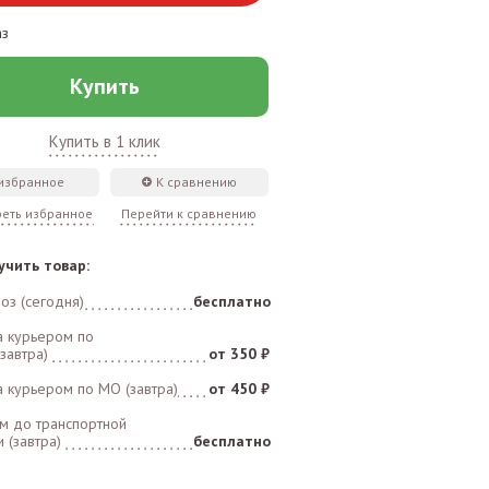
аз
Купить
Купить в 1 клик
 избранное
К сравнению
еть избранное
Перейти к сравнению
учить товар:
оз (сегодня)
бесплатно
а курьером по
завтра)
от 350 ₽
а курьером по MO (завтра)
от 450 ₽
м до транспортной
 (завтра)
бесплатно