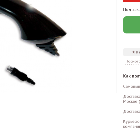
Под зак
В
Посмотр
Как пол
Самовыв
Доставк
Москве (
Доставк
Курьеро
компании