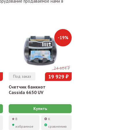
борудование продаваемое нами в
-19%
24 604 ₽
19 929 ₽
Под заказ
Счетчик банкнот
Cassida 6650 UV
Купить
В
К
избранное
сравнению