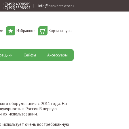
+7 (495) 409 85 89
|
info@bankdetektor.ru
+7 (495) 589 89 95
ие
Избранное
Корзина пуста
овщики
Сейфы
Аксессуары
кого оборудования с 2011 года. На
пулярность в России.В первую
 их использовании.
о использует очень востребованную