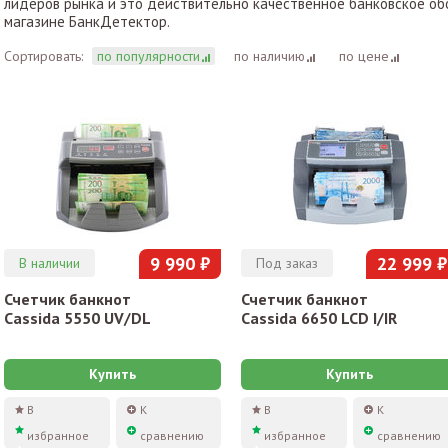
лидеров рынка и это действительно качественное банковское о
магазине БанкДетектор.
Сортировать:
по популярности
по наличию
по цене
9 990 ₽
22 999 ₽
В наличии
Под заказ
Счетчик банкнот
Счетчик банкнот
Cassida 5550 UV/DL
Cassida 6650 LCD I/IR
Купить
Купить
В
К
В
К
избранное
сравнению
избранное
сравнению