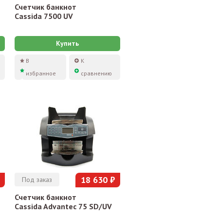
Счетчик банкнот
Cassida 7500 UV
Купить
В
К
избранное
сравнению
18 630 ₽
Под заказ
Счетчик банкнот
Cassida Advantec 75 SD/UV