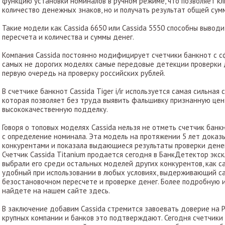
функцию установки номиналов в ручном режиме, что позволяет к
количество денежных знаков, но и получать результат общей сум
Такие модели как Cassida 6650 или Cassida 5550 способны вывод
пересчета и количества и суммы денег.
Компания Cassida постоянно модифицирует счетчики банкнот с с
самых не дорогих моделях самые передовые детекции проверки 
первую очередь на проверку российских рублей.
В счетчике банкнот Cassida Tiger i/ir используется самая сильная
которая позволяет без труда выявить фальшивку признанную цен
высококачественную подделку.
Говоря о топовых моделях Cassida нельзя не отметь счетчик банкн
с определение номинала. Эта модель на протяжении 5 лет доказ
конкурентами и показала выдающиеся результаты проверки денег
Счетчик Cassida Titanium продается сегодня в БанкДетектор экс
выбрали его среди остальных моделей других конкурентов, как с
удобный при использовании в любых условиях, выдерживающий са
безостановочном пересчете и проверке денег. Более подробную 
найдете на нашем сайте здесь.
В заключение добавим Cassida стремится завоевать доверие на Р
крупных компании и банков это подтверждают. Сегодня счетчики б