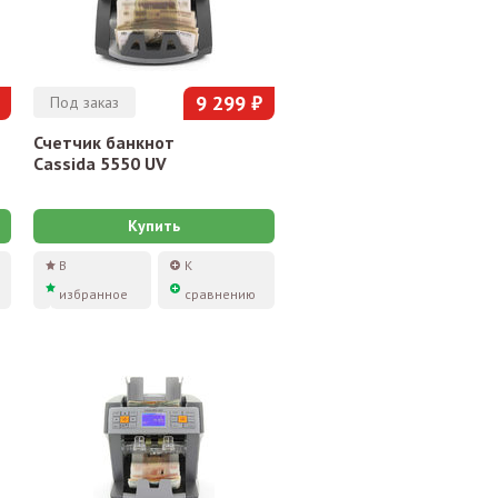
9 299 ₽
Под заказ
Счетчик банкнот
Cassida 5550 UV
Купить
В
К
избранное
сравнению