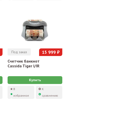
15 999 ₽
Под заказ
Счетчик банкнот
Cassida Tiger I/IR
Купить
В
К
избранное
сравнению