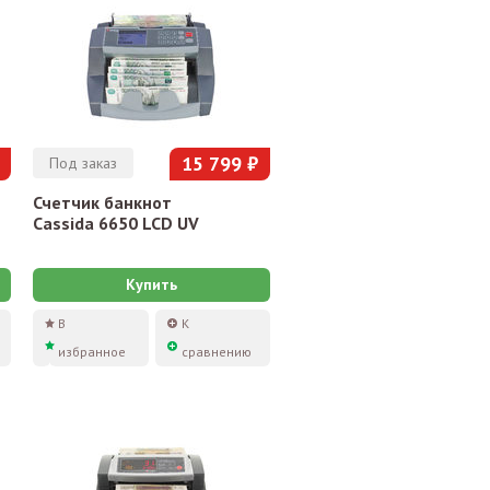
15 799 ₽
Под заказ
Счетчик банкнот
Cassida 6650 LCD UV
Купить
В
К
избранное
сравнению