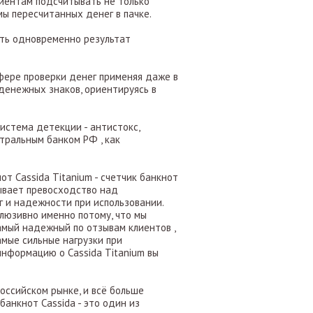
лиентам подсчитывать не только
мы пересчитанных денег в пачке.
ить одновременно результат
фере проверки денег применяя даже в
денежных знаков, ориентируясь в
 система детекции - антистокс,
тральным банком РФ , как
от Cassida Titanium - счетчик банкнот
ывает превосходство над
 и надежности при использовании.
клюзивно именно потому, что мы
амый надежный по отзывам клиентов ,
мые сильные нагрузки при
информацию о Cassida Titanium вы
оссийском рынке, и всё больше
анкнот Cassida - это один из