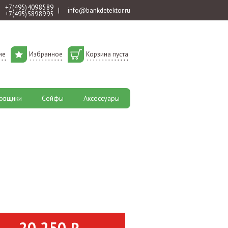
+7 (495) 409 85 89
|
info@bankdetektor.ru
+7 (495) 589 89 95
ие
Избранное
Корзина пуста
овщики
Сейфы
Аксессуары
20 250 ₽