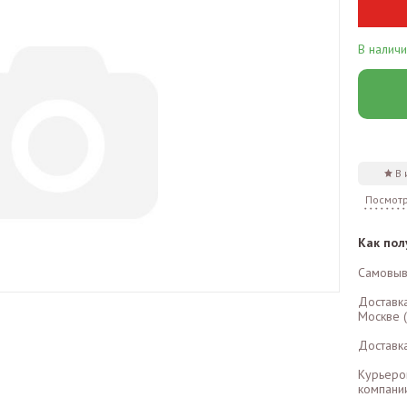
В налич
В
Посмотр
Как пол
Самовыв
Доставк
Москве (
Доставк
Курьеро
компании