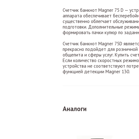
Счетчик банкнот Magner 75 D — уст
аппарата обеспечивает бесперебой
существенно облегчает обслуживани
подготовки. Дополнительные режимы
формировать пачки купюр по задан
Счетчик банкнот Magner 75D являет
прекрасно подойдет для розничной т
общепита и сферы услуг. Купить сч
Если количество скоростных режимо
устройства не соответствуют потре
функцией детекции Magner 130.
Аналоги