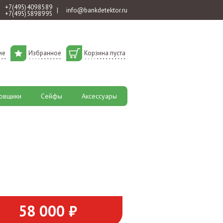
+7 (495) 409 85 89
|
info@bankdetektor.ru
+7 (495) 589 89 95
ие
Избранное
Корзина пуста
овщики
Сейфы
Аксессуары
58 000 ₽