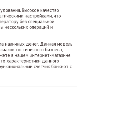
рудования. Высокое качество
атическими настройками, что
ператору без специальной
ы нескольких операций и
ка наличных денег. Данная модель
иалов, гостиничного бизнеса,
ожете в нашем интернет-магазине.
-то характеристики данного
ункциональный счетчик банкнот с