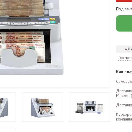
Под зак
В
Посмотр
Как пол
Самовыв
Доставк
Москве (
Доставк
Курьеро
компании