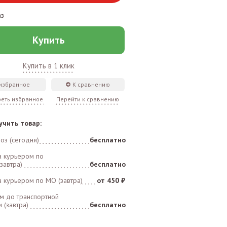
аз
Купить
Купить в 1 клик
 избранное
К сравнению
еть избранное
Перейти к сравнению
учить товар:
оз (сегодня)
бесплатно
а курьером по
завтра)
бесплатно
а курьером по MO (завтра)
от 450 ₽
м до транспортной
 (завтра)
бесплатно