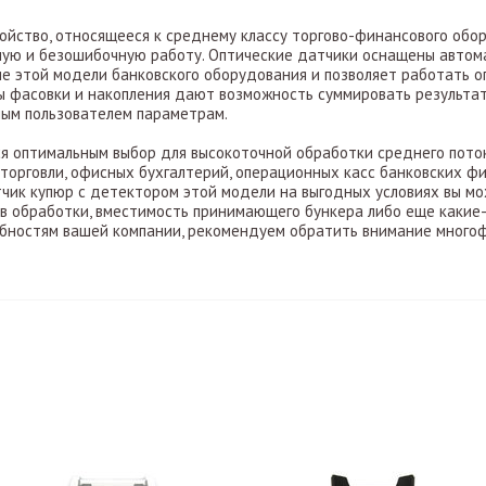
ройство, относящееся к среднему классу торгово-финансового обо
ную и безошибочную работу. Оптические датчики оснащены автом
е этой модели банковского оборудования и позволяет работать о
 фасовки и накопления дают возможность суммировать результат
ным пользователем параметрам.
ся оптимальным выбор для высокоточной обработки среднего пото
орговли, офисных бухгалтерий, операционных касс банковских фил
етчик купюр с детектором этой модели на выгодных условиях вы м
в обработки, вместимость принимающего бункера либо еще какие
бностям вашей компании, рекомендуем обратить внимание многоф