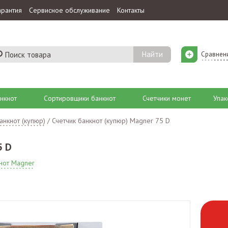
арантия
Сервисное обслуживание
Контакты
Сравнен
нкнот
Сортировщики банкнот
Счетчики монет
Упак
анкнот (купюр)
/
Счетчик банкнот (купюр) Magner 75 D
5 D
кнот Magner