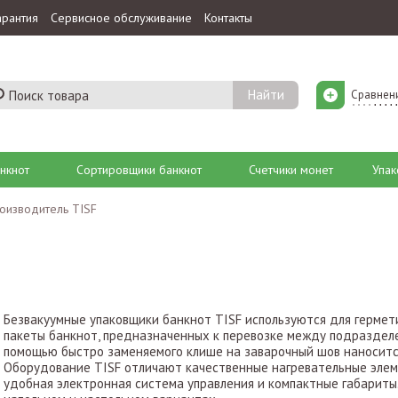
арантия
Сервисное обслуживание
Контакты
Сравнен
нкнот
Сортировщики банкнот
Счетчики монет
Упак
оизводитель TISF
Безвакуумные упаковщики банкнот TISF используются для гермети
пакеты банкнот, предназначенных к перевозке между подраздел
помощью быстро заменяемого клише на заварочный шов наносится
Оборудование TISF отличают качественные нагревательные элем
удобная электронная система управления и компактные габариты