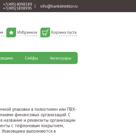
+7 (495) 409 85 89
|
info@bankdetektor.ru
+7 (495) 589 89 95
ие
Избранное
Корзина пуста
овщики
Сейфы
Аксессуары
чной упаковки в полиэтилен или ПВХ-
ениями финансовых организаций. С
 название и реквизиты организации.
енты с тефлоновым покрытием,
. Упаковщики выполняются в