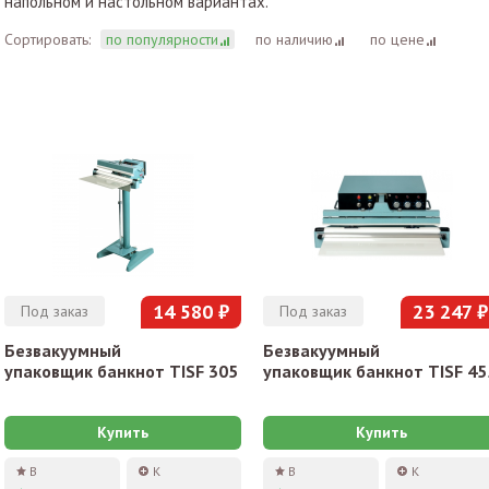
напольном и настольном вариантах.
Сортировать:
по популярности
по наличию
по цене
14 580 ₽
23 247 ₽
Под заказ
Под заказ
Безвакуумный
Безвакуумный
упаковщик банкнот TISF 305
упаковщик банкнот TISF ­45
Купить
Купить
В
К
В
К