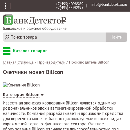
+7 (495) 409 85 89
info@bankdetektor.ru
|
+7 (495) 589 89 95
Каталог товаров
Главная страница
/
Производители
/
Производитель Billcon
Счетчики монет Billcon
Категория Billcon
Известная японская корпорация Billcon является одним из
родоначальников эпохи автоматизированной обработки
наличности. Компания разрабатывает и производит средства
для пересчета монет и банкнот, используемые во всех видах
учреждений торгово-финансового сектора. Счетное
оборудование Billcon отличаются приспособленностью под