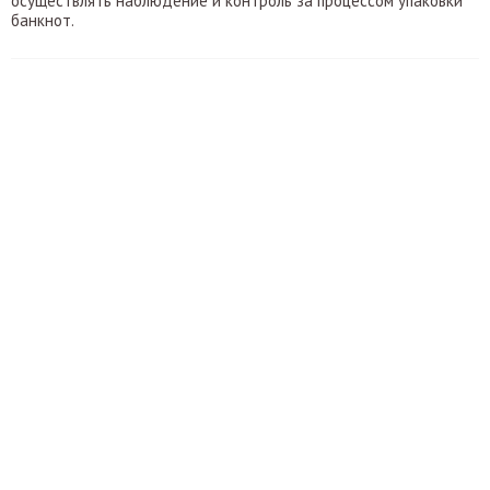
осуществлять наблюдение и контроль за процессом упаковки
банкнот.