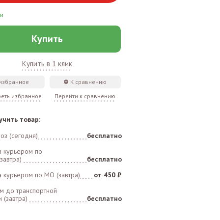
ии
Купить
Купить в 1 клик
 избранное
К сравнению
еть избранное
Перейти к сравнению
учить товар:
оз (сегодня)
бесплатно
а курьером по
завтра)
бесплатно
а курьером по MO (завтра)
от 450 ₽
м до транспортной
 (завтра)
бесплатно