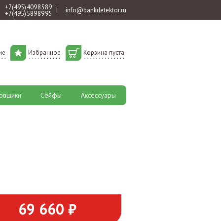
+7 (495) 409 85 89
|
info@bankdetektor.ru
+7 (495) 589 89 95
ие
Избранное
Корзина пуста
овщики
Сейфы
Аксессуары
69 660 ₽