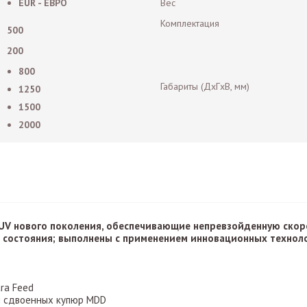
EUR - ЕВРО
Вес
Комплектация
500
200
800
Габариты (ДxГxВ, мм)
1250
1500
2000
0 UV нового поколения, обеспечивающие непревзойденную скор
е состояния; выполнены с применением инновационных техноло
ra Feed
я сдвоенных купюр MDD