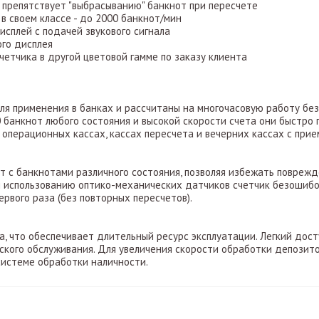
а препятствует "выбрасыванию" банкнот при пересчете
 в своем классе - до 2000 банкнот/мин
исплей с подачей звукового сигнала
го дисплея
четчика в другой цветовой гамме по заказу клиента
ля применения в банках и рассчитаны на многочасовую работу без
 банкнот любого состояния и высокой скорости счета они быстро
 операционных кассах, кассах пересчета и вечерних кассах с при
 с банкнотами различного состояния, позволяя избежать поврежд
я использованию оптико-механических датчиков счетчик безошиб
ервого раза (без повторных пересчетов).
, что обеспечивает длительный ресурс эксплуатации. Легкий дост
ского обслуживания. Для увеличения скорости обработки депози
системе обработки наличности.