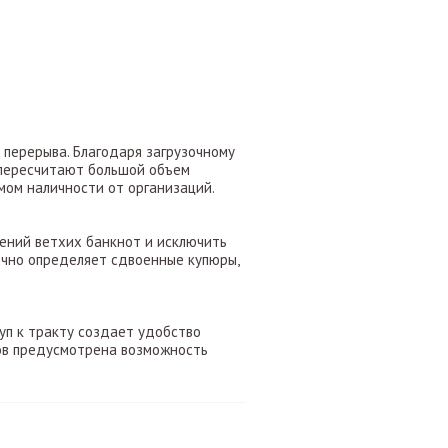
 перерыва. Благодаря загрузочному
 пересчитают большой объем
емом наличности от организаций.
ений ветхих банкнот и исключить
очно определяет сдвоенные купюры,
уп к тракту создает удобство
тов предусмотрена возможность