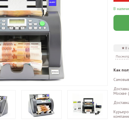
В налич
В
Посмотр
Как пол
Самовыв
Доставк
Москве (
Доставк
Курьеро
компании