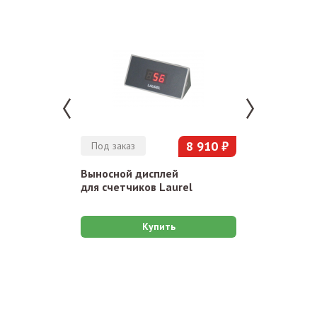
8 910 ₽
Под заказ
В наличии
Выносной дисплей
Баллон со
для счетчиков Laurel
воздухом д
300 мл
Купить