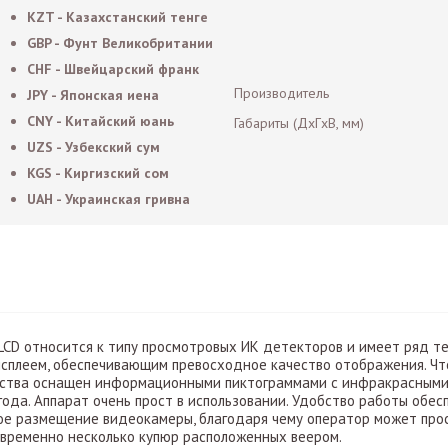
KZT - Казахстанский тенге
GBP - Фунт Великобритании
CHF - Швейцарский франк
Производитель
JPY - Японская иена
CNY - Китайский юань
Габариты (ДxГxВ, мм)
UZS - Узбекский сум
KGS - Киргизский сом
UAH - Украинская гривна
CD относится к типу просмотровых ИК детекторов и имеет ряд те
плеем, обеспечивающим превосходное качество отображения. Что
ойства оснащен информационными пиктограммами с инфракрасным
года. Аппарат очень прост в использовании. Удобство работы обе
ное размещение видеокамеры, благодаря чему оператор может пр
овременно несколько купюр расположенных веером.