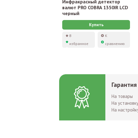
Инфракрасный детектор
валют PRO COBRA 1350IR LCD
черный
Купить
В
К
избранное
сравнению
Гарантия
На товары
На установк
На настройк