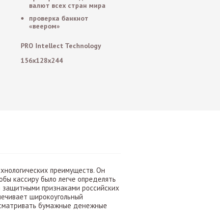
валют всех стран мира
проверка банкнот
«веером»
PRO Intellect Technology
156x128x244
хнологических преимуществ. Он
бы кассиру было легче определять
и защитными признаками российских
спечивает широкоугольный
осматривать бумажные денежные