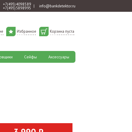
+7 (495) 409 85 89
|
info@bankdetektor.ru
+7 (495) 589 89 95
ие
Избранное
Корзина пуста
овщики
Сейфы
Аксессуары
3 990 ₽