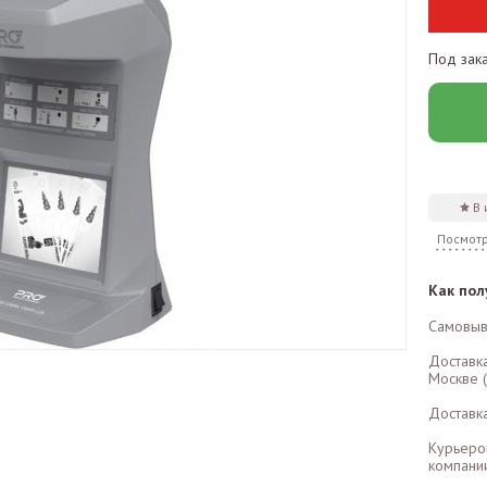
Под зак
В
Посмотр
Как пол
Самовыв
Доставк
Москве (
Доставк
Курьеро
компании