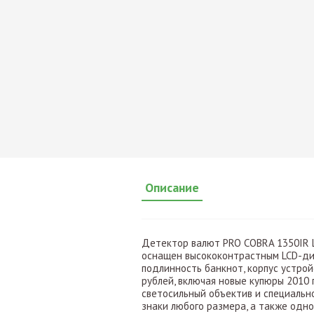
Описание
Детектор валют PRO COBRA 1350IR L
оснащен высококонтрастным LCD-дис
подлинность банкнот, корпус устр
рублей, включая новые купюры 2010 
светосильный объектив и специаль
знаки любого размера, а также одн