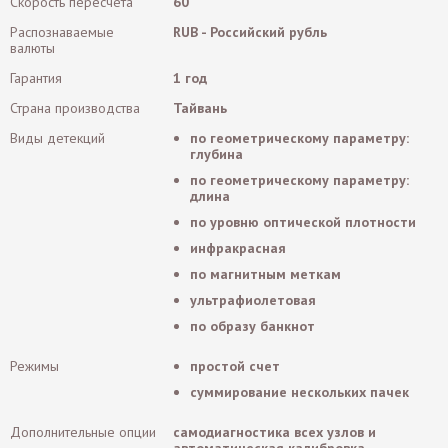
Скорость пересчета
60
Распознаваемые
RUB - Российский рубль
валюты
Гарантия
1 год
Страна производства
Тайвань
Виды детекций
по геометрическому параметру:
глубина
по геометрическому параметру:
длина
по уровню оптической плотности
инфракрасная
по магнитным меткам
ультрафиолетовая
по образу банкнот
Режимы
простой счет
суммирование нескольких пачек
Дополнительные опции
cамодиагностика всех узлов и
автоматическая калибровка