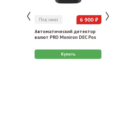
6 900 ₽
Под заказ
Под заказ
Автоматический детектор
Автоматич
валют PRO Moniron DEC Pos
валют PRO 
Купить