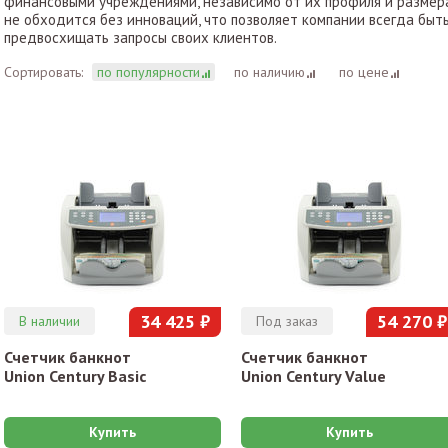
финансовыми учреждениями, независимо от их профиля и размера.
не обходится без инноваций, что позволяет компании всегда быт
предвосхищать запросы своих клиентов.
Сортировать:
по популярности
по наличию
по цене
34 425 ₽
54 270 ₽
В наличии
Под заказ
Счетчик банкнот
Счетчик банкнот
Union Century Basic
Union Century Value
Купить
Купить