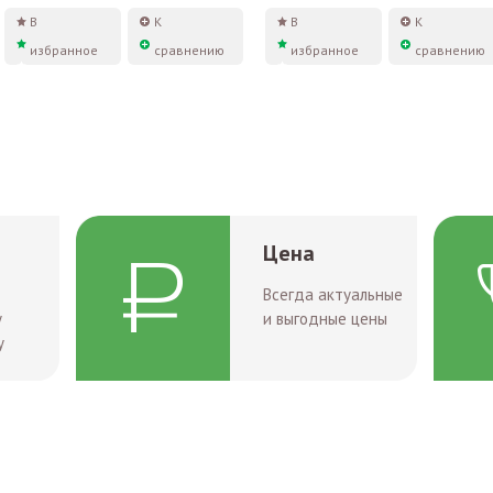
В
К
В
К
избранное
сравнению
избранное
сравнению
Цена
Всегда актуальные
у
и выгодные цены
у