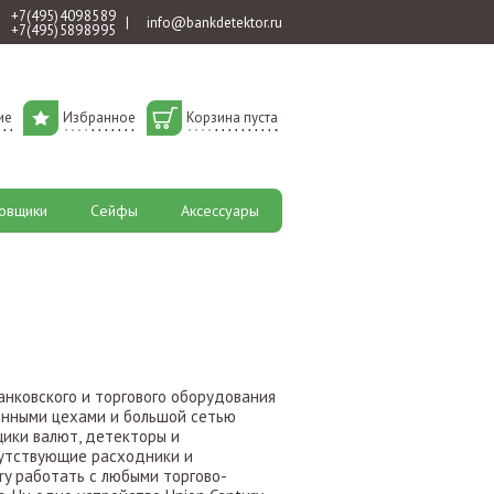
+7 (495) 409 85 89
|
info@bankdetektor.ru
+7 (495) 589 89 95
ие
Избранное
Корзина пуста
овщики
Сейфы
Аксессуары
анковского и торгового оборудования
енными цехами и большой сетью
щики валют, детекторы и
путствующие расходники и
ry работать с любыми торгово-