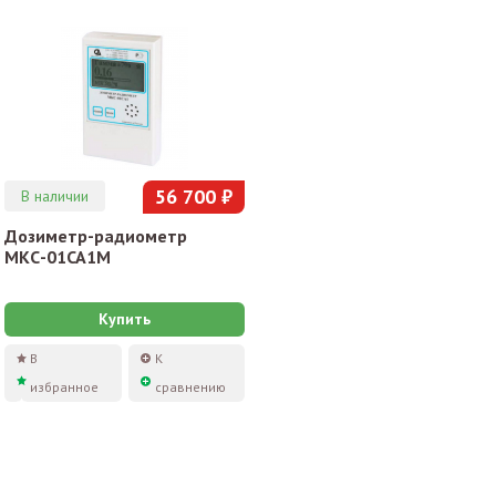
56 700 ₽
В наличии
Дозиметр-радиометр
МКС-01СА1М
Купить
В
К
избранное
сравнению