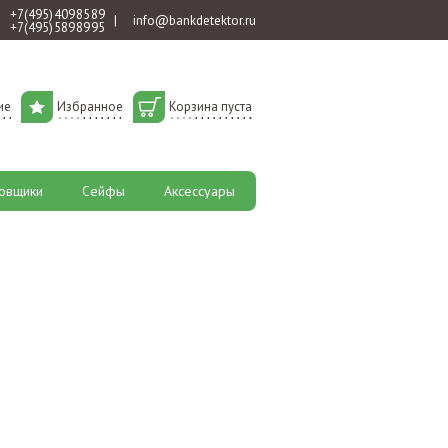
+7 (495) 409 85 89
|
info@bankdetektor.ru
+7 (495) 589 89 95
ие
Избранное
Корзина пуста
овщики
Сейфы
Аксессуары