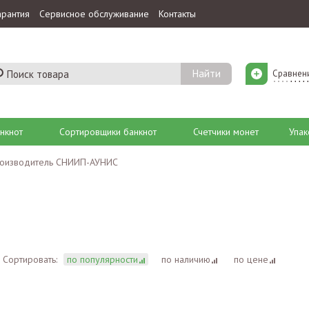
арантия
Сервисное обслуживание
Контакты
Сравнен
нкнот
Сортировщики банкнот
Счетчики монет
Упак
оизводитель СНИИП-АУНИС
Сортировать:
по популярности
по наличию
по цене