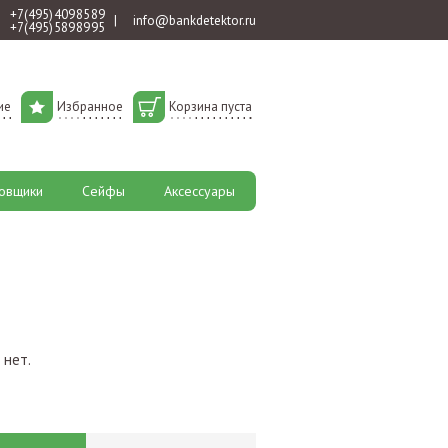
+7 (495) 409 85 89
|
info@bankdetektor.ru
+7 (495) 589 89 95
ие
Избранное
Корзина пуста
овщики
Сейфы
Аксессуары
 нет.