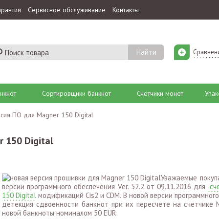
арантия
Сервисное обслуживание
Контакты
Сравнен
нкнот
Сортировщики банкнот
Счетчики монет
Упак
сия ПО для Magner 150 Digital
 150 Digital
Уважаемые покуп
версии программного обеспечения Ver. 52.2 от 09.11.2016 для
сч
150 Digital
модификаций Cis2 и CDM. В новой версии программного
детекция сдвоенности банкнот при их пересчете на счетчике 
новой банкноты номиналом 50 EUR.