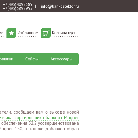
+7 (495) 409 85 89
|
info@bankdetektor.ru
+7 (495) 589 89 95
ие
Избранное
Корзина пуста
овщики
Сейфы
Аксессуары
атели, сообщаем вам о выходе новой
етчика-сортировщика банкнот Magner
 обеспечения 52.2 усовершенствована
Magner 150, а так же добавлен образ